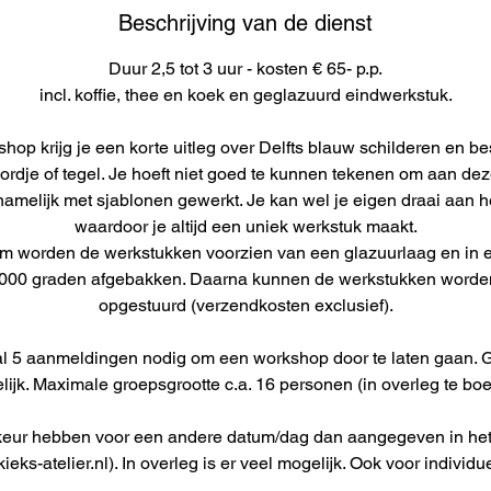
i
Beschrijving van de dienst
n
.
Duur 2,5 tot 3 uur - kosten € 65- p.p.
incl. koffie, thee en koek en geglazuurd eindwerkstuk.
hop krijg je een korte uitleg over Delfts blauw schilderen en bes
ordje of tegel. Je hoeft niet goed te kunnen tekenen om aan de
amelijk met sjablonen gewerkt. Je kan wel je eigen draai aan 
waardoor je altijd een uniek werkstuk maakt.
ium worden de werkstukken voorzien van een glazuurlaag en in
000 graden afgebakken. Daarna kunnen de werkstukken worde
opgestuurd (verzendkosten exclusief).
al 5 aanmeldingen nodig om een workshop door te laten gaan. 
ijk. Maximale groepsgrootte c.a. 16 personen (in overleg te bo
keur hebben voor een andere datum/dag dan aangegeven in het
ieks-atelier.nl). In overleg is er veel mogelijk. Ook voor indivi