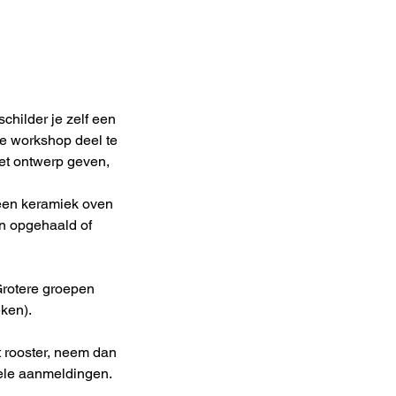
childer je zelf een
ze workshop deel te
het ontwerp geven,
 een keramiek oven
n opgehaald of
Grotere groepen
eken).
 rooster, neem dan
duele aanmeldingen.