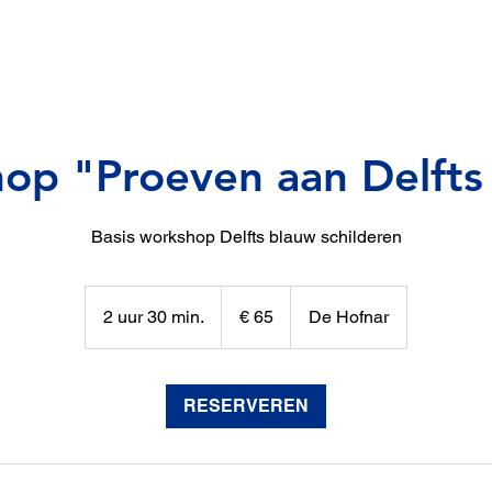
op "Proeven aan Delfts
Basis workshop Delfts blauw schilderen
65
euro
2 uur 30 min.
2
€ 65
De Hofnar
u
u
r
RESERVEREN
3
0
m