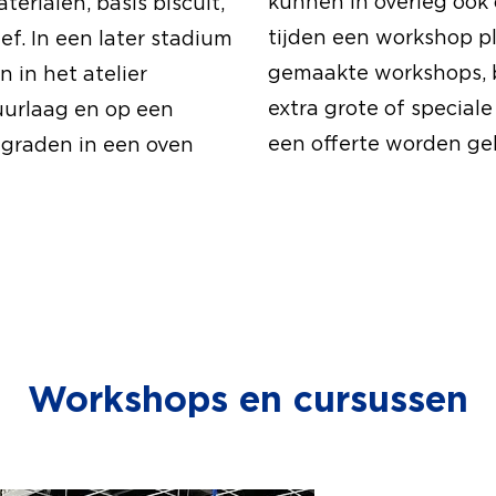
kunnen in overleg ook
erialen, basis biscuit,
tijden een workshop p
ief. In een later stadium
gemaakte workshops, 
 in het atelier
extra grote of special
uurlaag en op een
een offerte worden ge
graden in een oven
Workshops en cursussen