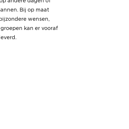
 op andere dagen of
lannen. Bij op maat
bijzondere wensen,
e groepen kan er vooraf
leverd.