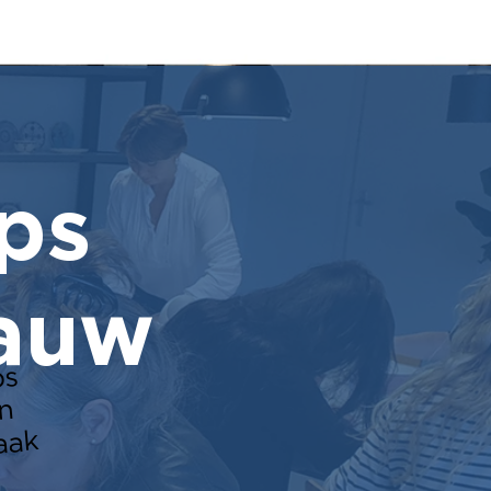
ps
lauw
ps
n
aak