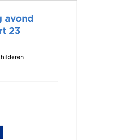
 avond
rt 23
childeren