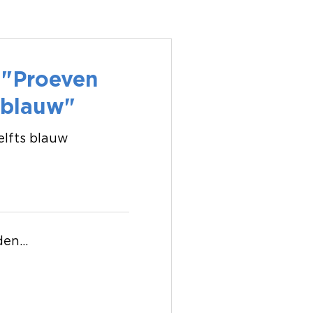
"Proeven
 blauw"
elfts blauw
en...