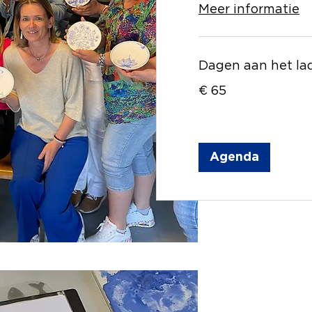
Meer informatie
Dagen aan het lad
65
€ 65
euro
Agenda