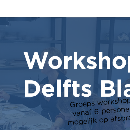
Worksho
Delfts B
Groeps worksho
vanaf 6 persone
mogelijk op afspr